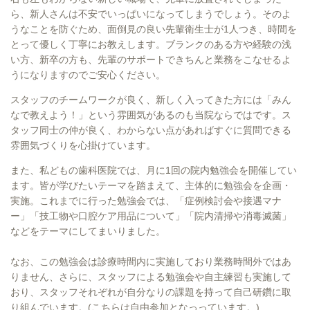
ら、新人さんは不安でいっぱいになってしまうでしょう。そのよ
うなことを防ぐため、面倒見の良い先輩衛生士が1人つき、時間を
とって優しく丁寧にお教えします。ブランクのある方や経験の浅
い方、新卒の方も、先輩のサポートできちんと業務をこなせるよ
うになりますのでご安心ください。
スタッフのチームワークが良く、新しく入ってきた方には「みん
なで教えよう！」という雰囲気があるのも当院ならではです。ス
タッフ同士の仲が良く、わからない点があればすぐに質問できる
雰囲気づくりを心掛けています。
また、私どもの歯科医院では、月に1回の院内勉強会を開催してい
ます。皆が学びたいテーマを踏まえて、主体的に勉強会を企画・
実施。これまでに行った勉強会では、「症例検討会や接遇マナ
ー」「技工物や口腔ケア用品について」「院内清掃や消毒滅菌」
などをテーマにしてまいりました。
なお、この勉強会は診療時間内に実施しており業務時間外ではあ
りません、さらに、スタッフによる勉強会や自主練習も実施して
おり、スタッフそれぞれが自分なりの課題を持って自己研鑽に取
り組んでいます。(こちらは自由参加となっっています。)