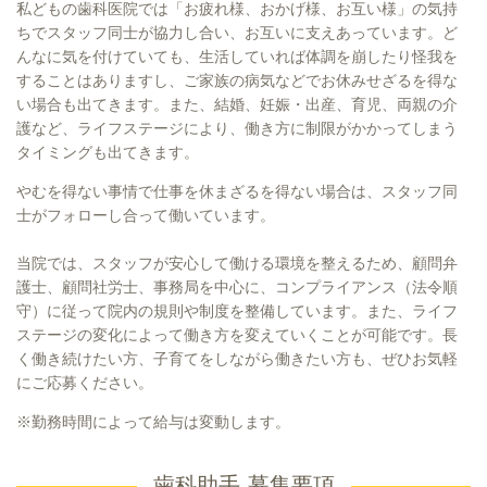
私どもの歯科医院では「お疲れ様、おかげ様、お互い様」の気持
ちでスタッフ同士が協力し合い、お互いに支えあっています。ど
んなに気を付けていても、生活していれば体調を崩したり怪我を
することはありますし、ご家族の病気などでお休みせざるを得な
い場合も出てきます。また、結婚、妊娠・出産、育児、両親の介
護など、ライフステージにより、働き方に制限がかかってしまう
タイミングも出てきます。
やむを得ない事情で仕事を休まざるを得ない場合は、スタッフ同
士がフォローし合って働いています。
当院では、スタッフが安心して働ける環境を整えるため、顧問弁
護士、顧問社労士、事務局を中心に、コンプライアンス（法令順
守）に従って院内の規則や制度を整備しています。また、ライフ
ステージの変化によって働き方を変えていくことが可能です。長
く働き続けたい方、子育てをしながら働きたい方も、ぜひお気軽
にご応募ください。
※勤務時間によって給与は変動します。
歯科助手 募集要項