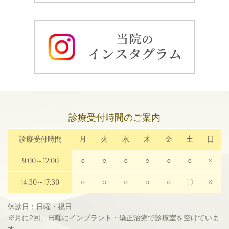
診療受付時間のご案内
診療受付時間
月
火
水
木
金
土
日
9:00～12:00
○
○
○
○
○
○
×
14:30～17:30
○
○
○
○
○
〇
×
休診日：日曜・祝日
※月に2回、日曜にインプラント・矯正治療で診療室を空けていま