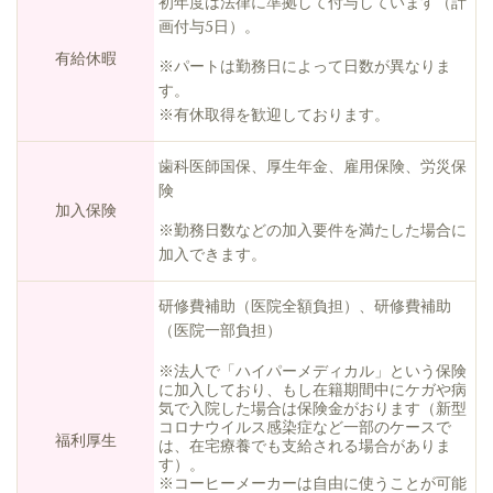
初年度は法律に準拠して付与しています（計
画付与5日）。
有給休暇
※パートは勤務日によって日数が異なりま
す。
※有休取得を歓迎しております。
歯科医師国保、厚生年金、雇用保険、労災保
険
加入保険
※勤務日数などの加入要件を満たした場合に
加入できます。
研修費補助（医院全額負担）、研修費補助
（医院一部負担）
※法人で「ハイパーメディカル」という保険
に加入しており、もし在籍期間中にケガや病
気で入院した場合は保険金がおります（新型
コロナウイルス感染症など一部のケースで
福利厚生
は、在宅療養でも支給される場合がありま
す）。
※コーヒーメーカーは自由に使うことが可能