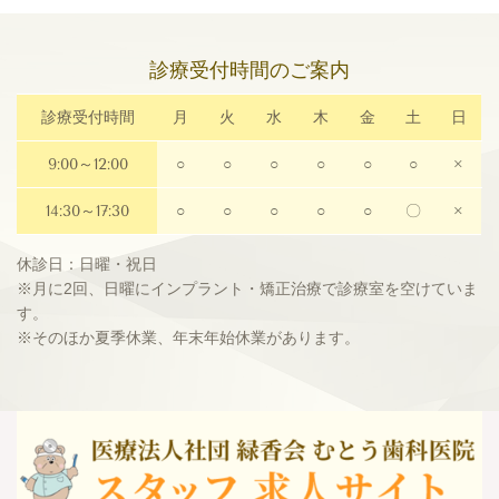
診療受付時間のご案内
診療受付時間
月
火
水
木
金
土
日
9:00～12:00
○
○
○
○
○
○
×
14:30～17:30
○
○
○
○
○
〇
×
休診日：日曜・祝日
※月に2回、日曜にインプラント・矯正治療で診療室を空けていま
す。
※そのほか夏季休業、年末年始休業があります。