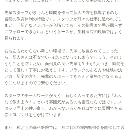
先輩スタッフがきちんと時間を作って新人の方を指導するのも、
当院の教育体制の特徴です。スタッフが日々の仕事に追われてし
まい、「新たなメンバーが入職しても、その指導まで手が回らず
にフォローできない」というケースが、歯科医院の現場ではよく
見られます。
右も左もわからない新しい職場で、先輩に放置されてしまった
ら、新人さんは不安でいっぱいになってしまうでしょう。そのよ
うなことを防ぐため、面倒見の良い先輩衛生士が1人つき、時間を
とって優しく丁寧にお教えします。ブランクのある方や経験の浅
い方、新卒の方も、先輩のサポートできちんと業務をこなせるよ
うになりますのでご安心ください。
スタッフのチームワークが良く、新しく入ってきた方には「みん
なで教えよう！」という雰囲気があるのも当院ならではです。ス
タッフ同士の仲が良く、わからない点があればすぐに質問できる
雰囲気づくりを心がけています。
また、私どもの歯科医院では、月に1回の院内勉強会を開催して必