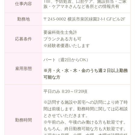
TBI、予防処置、口腔ケア、施設担当・ご家
仕事内容
族・ケアマネさんなど各所との情報共有
勤務地
〒245-0002 横浜市泉区緑園2-1-1 GFビル2F
要歯科衛生士免許
応募条件
ブランクある方も可
※経験者優遇いたします
パート（週2日からOK）
雇用形態
※月・火・水・木・金のうち週２日以上勤務
可能な方
平日のみ 8:20～17:20頃
※訪問する施設や居宅への訪問により終了時
間は前後します。勤務時間に関しては応相談
とさせていただきます。
勤務時間
※午前のみ、午後のみ働ける方も歓迎です。
もちろん、終日勤務可能な方も大歓迎です。