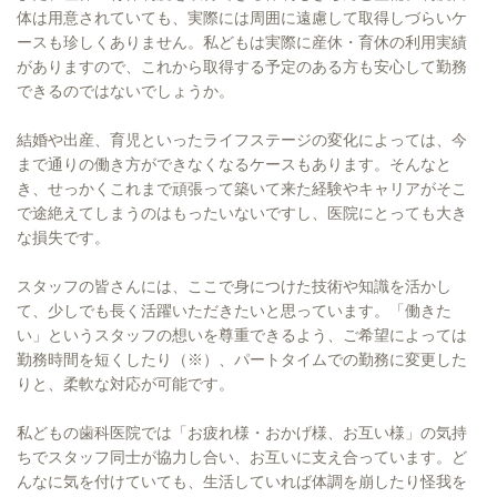
体は用意されていても、実際には周囲に遠慮して取得しづらいケ
ースも珍しくありません。私どもは実際に産休・育休の利用実績
がありますので、これから取得する予定のある方も安心して勤務
できるのではないでしょうか。
結婚や出産、育児といったライフステージの変化によっては、今
まで通りの働き方ができなくなるケースもあります。そんなと
き、せっかくこれまで頑張って築いて来た経験やキャリアがそこ
で途絶えてしまうのはもったいないですし、医院にとっても大き
な損失です。
スタッフの皆さんには、ここで身につけた技術や知識を活かし
て、少しでも長く活躍いただきたいと思っています。「働きた
い」というスタッフの想いを尊重できるよう、ご希望によっては
勤務時間を短くしたり（※）、パートタイムでの勤務に変更した
りと、柔軟な対応が可能です。
私どもの歯科医院では「お疲れ様・おかげ様、お互い様」の気持
ちでスタッフ同士が協力し合い、お互いに支え合っています。ど
んなに気を付けていても、生活していれば体調を崩したり怪我を