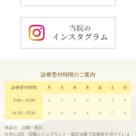
診療受付時間のご案内
診療受付時間
月
火
水
木
金
土
日
9:00～12:00
○
○
○
○
○
○
×
14:30～17:30
○
○
○
○
○
〇
×
休診日：日曜・祝日
※月に2回、日曜にインプラント・矯正治療で診療室を空けていま