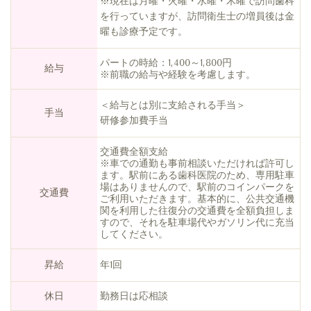
※現在は月曜・火曜・水曜・木曜で訪問歯科
を行っていますが、訪問衛生士の増員後は金
曜も診療予定です。
パートの時給：1,400～1,800円
給与
※前職の給与や経験を考慮します。
＜給与とは別に支給される手当＞
手当
研修参加費手当
交通費全額支給
※車での通勤も事前相談いただければ許可し
ます。駅前にある歯科医院のため、専用駐車
場はありませんので、駅前のコインパークを
交通費
ご利用いただきます。基本的に、公共交通機
関を利用した往復分の交通費を全額負担しま
すので、それを駐車場代やガソリン代に充当
してください。
昇給
年1回
休日
勤務日は応相談