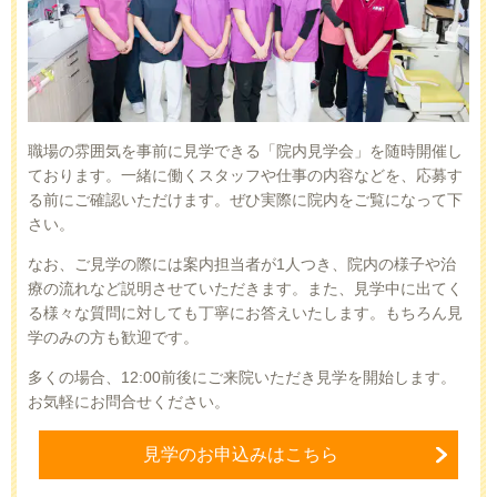
職場の雰囲気を事前に見学できる「院内見学会」を随時開催し
ております。一緒に働くスタッフや仕事の内容などを、応募す
る前にご確認いただけます。ぜひ実際に院内をご覧になって下
さい。
なお、ご見学の際には案内担当者が1人つき、院内の様子や治
療の流れなど説明させていただきます。また、見学中に出てく
る様々な質問に対しても丁寧にお答えいたします。もちろん見
学のみの方も歓迎です。
多くの場合、12:00前後にご来院いただき見学を開始します。
お気軽にお問合せください。
見学のお申込みはこちら