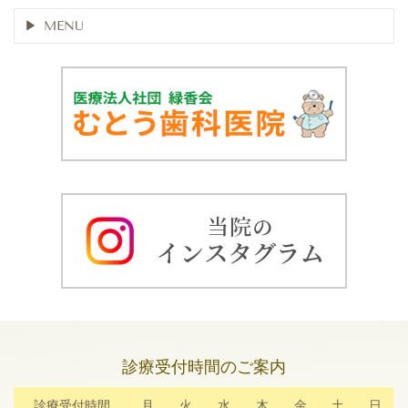
MENU
診療受付時間のご案内
診療受付時間
月
火
水
木
金
土
日