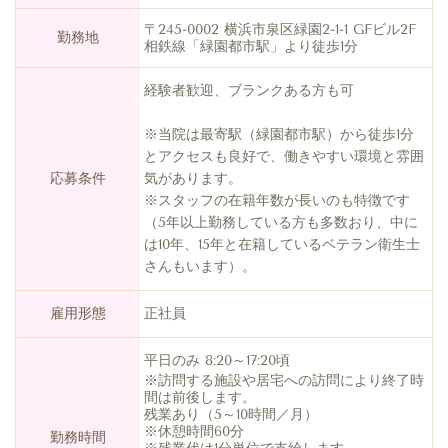
〒245-0002 横浜市泉区緑園2-1-1 GFビル2F
勤務地
相鉄線「緑園都市駅」より徒歩1分
経験者歓迎、ブランクある方も可
※当院は最寄駅（緑園都市駅）から徒歩1分
とアクセスも良好で、働きやすい環境と雰囲
応募条件
気があります。
※スタッフの在籍年数が長いのも特徴です
（5年以上勤務している方も多数おり、中に
は10年、15年と在籍しているベテラン衛生士
さんもいます）。
雇用形態
正社員
平日のみ 8:20～17:20頃
※訪問する施設や居宅への訪問により終了時
間は前後します。
残業あり（5～10時間／月）
※休憩時間60分
勤務時間