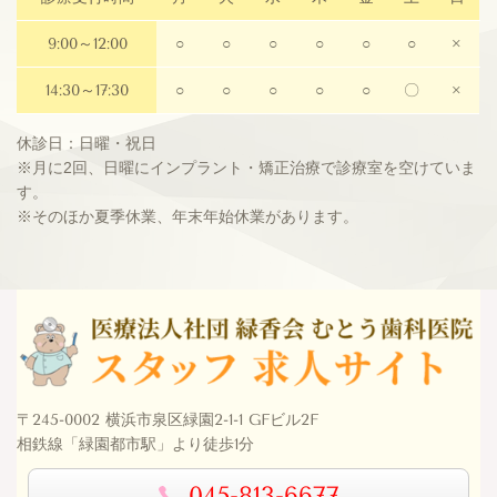
9:00～12:00
○
○
○
○
○
○
×
14:30～17:30
○
○
○
○
○
〇
×
休診日：日曜・祝日
※月に2回、日曜にインプラント・矯正治療で診療室を空けていま
す。
※そのほか夏季休業、年末年始休業があります。
〒245-0002 横浜市泉区緑園2-1-1 GFビル2F
相鉄線「緑園都市駅」より徒歩1分
045-813-6677